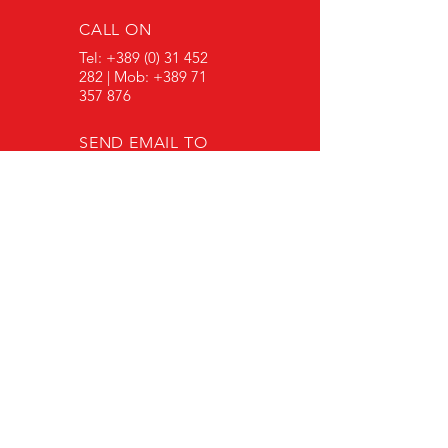
CALL ON
Tel:
+389 (0) 31 452
282
| Mob:
+389 71
357 876
SEND EMAIL TO
stefanjosev@junior-ku.mk
WORKING HOURS
MON. - FIVE. 7am -
10pm
LOOK AT THE SERVICE NETWORK