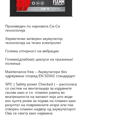
Произведен по најновата Ca-Ca
технологија
Херметички затворен акумулатор,
технологија на течен електролит
Голема отпорност на вибрации
Големи(длабоки) циклуси на празнење/
полнење
Maintenance free – Акумулатори без
одржување според EN 50342 стандардот
SPC ( Safety power Checked ) – располага
со систем на вентилација за издувните
гасови како и т.н. пламен рампа во
внатрешноста на капакот која што води
кон нулта ризик за појава на пламен како
резултат на повремените искри или пак
отворен пламен надвор од акумулаторот.
Ова се смета како најважна