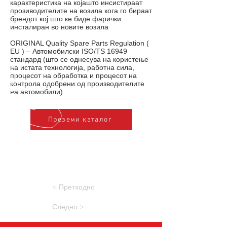
карактеристика на којашто инсистираат
прозиводителите на возила кога го бираат
брендот кој што ке биде фарички
инсталиран во новите возила
ORIGINAL Quality Spare Parts Regulation (
EU ) – Автомобилски ISO/TS 16949
стандард (што се однесува на користење
на истата технологија, работна сила,
процесот на обработка и процесот на
контрола одобрени од производителите
на автомобили)
Преземи каталог
< Претходно
Следно >