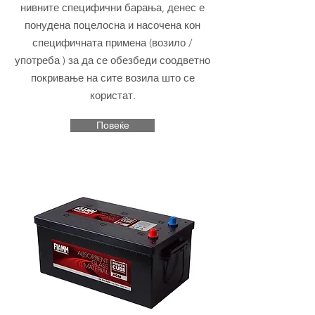
нивните специфични барања, денес е
понудена поцелосна и насочена кон
специфичната примена (возило /
употреба ) за да се обезбеди соодветно
покривање на сите возила што се
користат.
Повеќе