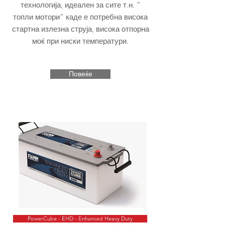
технологија, идеален за сите т.н. ”
топли мотори” каде е потребна висока
стартна излезна струја, висока отпорна
моќ при ниски температури.
Повеќе
PowerCube - EHD - Enhanced Heavy Duty