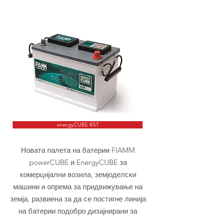
energyCUBE RST
Новата палета на батерии FIAMM
powerCUBE и EnergyCUBE за
комерцијални возила, земјоделски
машини и опрема за придвижување на
земја, развиена за да се постигне линија
на батерии подобро дизајнирани за