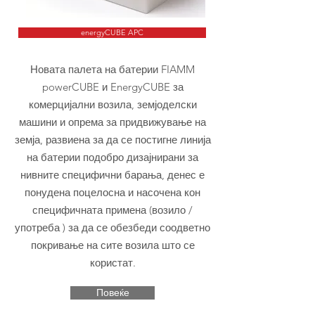
energyCUBE APC
Новата палета на батерии FIAMM
powerCUBE и EnergyCUBE за
комерцијални возила, земјоделски
машини и опрема за придвижување на
земја, развиена за да се постигне линија
на батерии подобро дизајнирани за
нивните специфични барања, денес е
понудена поцелосна и насочена кон
специфичната примена (возило /
употреба ) за да се обезбеди соодветно
покривање на сите возила што се
користат.
Повеќе